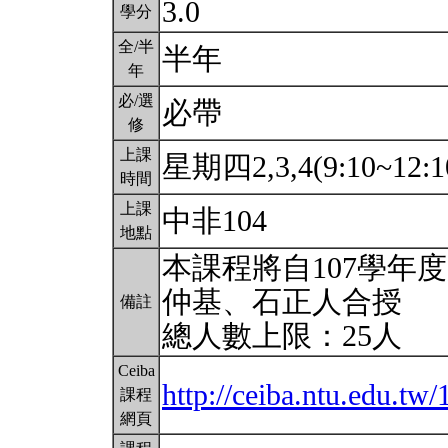
3.0
學分
全/半
半年
年
必/選
必帶
修
上課
星期四2,3,4(9:10~12:1
時間
上課
中非104
地點
本課程將自107學年
仲基、石正人合授
備註
總人數上限：25人
Ceiba
http://ceiba.ntu.edu.t
課程
網頁