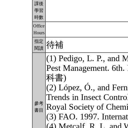
課後
學習
時數
Office
Hours
指定
待補
閱讀
(1) Pedigo, L. P., and
Pest Management. 6th.
科書)
(2) López, Ó., and Fer
Trends in Insect Contr
參考
Royal Society of C
書目
(3) FAO. 1997. Internat
(4) Metcalf, R. L. and