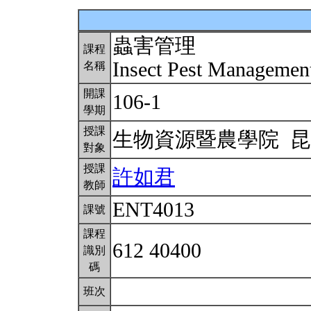
蟲害管理
課程
Insect Pest Manageme
名稱
開課
106-1
學期
授課
生物資源暨農學院 
對象
授課
許如君
教師
ENT4013
課號
課程
612 40400
識別
碼
班次