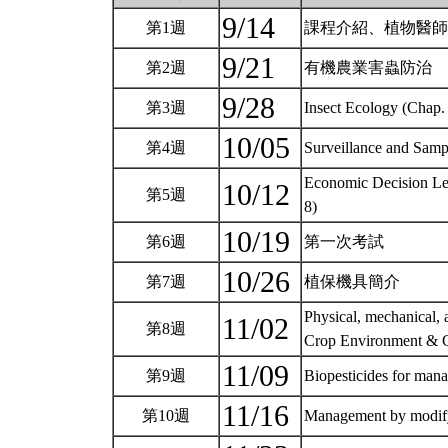
9/14
第1週
課程介紹、植物醫
9/21
第2週
有機農業害蟲防治
9/28
第3週
Insect Ecology (Chap.
10/05
第4週
Surveillance and Sam
Economic Decision Le
10/12
第5週
8)
10/19
第6週
第一次考試
10/26
第7週
植保機具簡介
Physical, mechanical,
11/02
第8週
Crop Environment & Co
11/09
第9週
Biopesticides for man
11/16
第10週
Management by modify