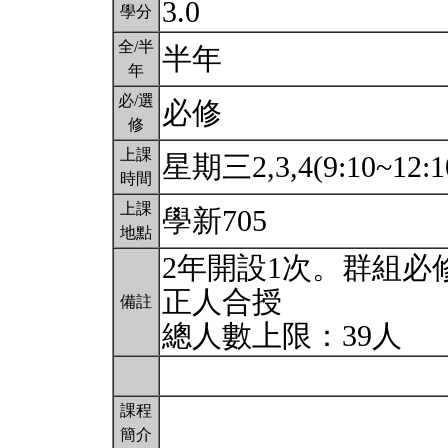
3.0
學分
全/半
半年
年
必/選
必修
修
上課
星期三2,3,4(9:10~12:1
時間
上課
學新705
地點
2年開設1次。群組必
正人合授
備註
總人數上限：39人
課程
簡介