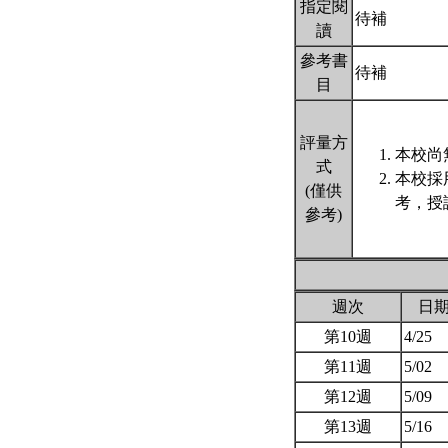
指定閱
待補
讀
參考書
待補
目
評量方
本校尚
式
本校採
(僅供
考，授
參考)
週次
日
第10週
4/25
第11週
5/02
第12週
5/09
第13週
5/16