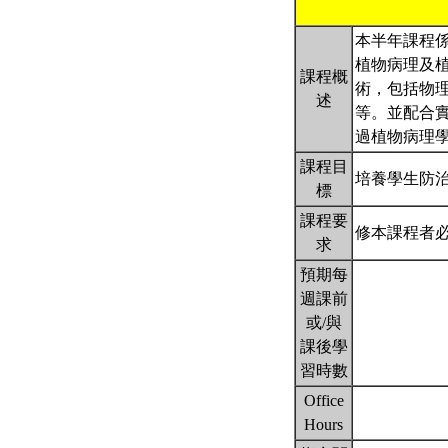
本半年課程
植物病理及
課程概
術，包括物
述
等。並配合
過植物病理
課程目
培養學生防
標
課程要
修本課程者
求
預期每
週課前
或/與
課後學
習時數
Office
Hours