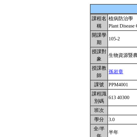
課程名
植病防治學
稱
Plant Disease
開課學
105-2
期
授課對
生物資源暨
象
授課教
孫岩章
師
課號
PPM4001
課程識
613 40300
別碼
班次
學分
3.0
全/半
半年
年