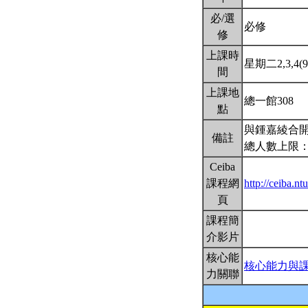
必/選
必修
修
上課時
星期二2,3,4(9:
間
上課地
總一館308
點
與鍾嘉綾合
備註
總人數上限：
Ceiba
課程網
http://ceiba.
頁
課程簡
介影片
核心能
核心能力與
力關聯