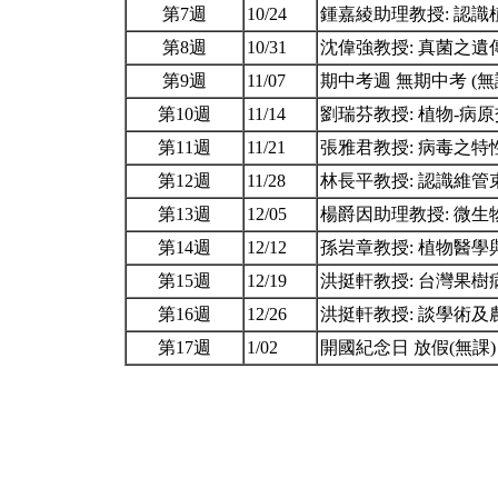
第7週
10/24
鍾嘉綾助理教授: 認
第8週
10/31
沈偉強教授: 真菌之
第9週
11/07
期中考週 無期中考 (無
第10週
11/14
劉瑞芬教授: 植物-病
第11週
11/21
張雅君教授: 病毒之
第12週
11/28
林長平教授: 認識維
第13週
12/05
楊爵因助理教授: 微
第14週
12/12
孫岩章教授: 植物醫
第15週
12/19
洪挺軒教授: 台灣果
第16週
12/26
洪挺軒教授: 談學術
第17週
1/02
開國紀念日 放假(無課