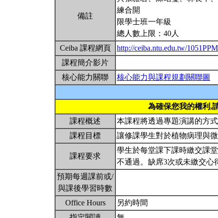
練合開
備註
限學士班一年級
總人數上限：40人
Ceiba 課程網頁
http://ceiba.ntu.edu.tw/1051PP
課程簡介影片
核心能力關聯
核心能力與課程規劃關聯圖
為確保您我的權利,
課程概述
本課程將透過專題演講的方
課程目標
讓修課學生對於植物病理與
學生於每堂課下課時繳交課堂
課程要求
不通過。缺席3次或未繳交心
預期每週課前或/
與課後學習時數
Office Hours
另約時間
指定閱讀
無