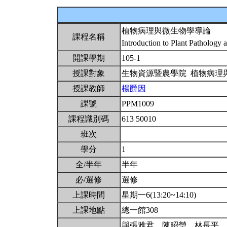
植物病理與微生物學導論
課程名稱
Introduction to Plant Pathology
開課學期
105-1
授課對象
生物資源暨農學院 植物病理
授課教師
楊爵因
課號
PPM1009
課程識別碼
613 50010
班次
學分
1
全/半年
半年
必/選修
選修
上課時間
星期一6(13:20~14:10)
上課地點
總一館308
與張雅君、陳昭瑩、林長平、