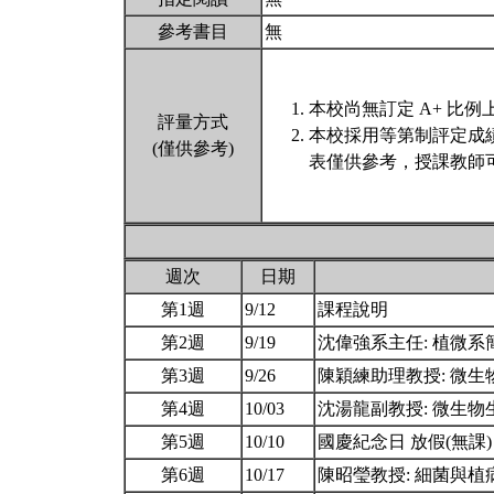
參考書目
無
本校尚無訂定 A+ 比例
評量方式
本校採用等第制評定成
(僅供參考)
表僅供參考，授課教師
週次
日期
第1週
9/12
課程說明
第2週
9/19
沈偉強系主任: 植微系
第3週
9/26
陳穎練助理教授: 微
第4週
10/03
沈湯龍副教授: 微生物
第5週
10/10
國慶紀念日 放假(無課
第6週
10/17
陳昭瑩教授: 細菌與