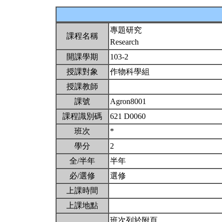
專題研究
課程名稱
Research
開課學期
103-2
授課對象
作物科學組
授課教師
課號
Agron8001
課程識別碼
621 D0060
班次
*
學分
2
全/半年
半年
必/選修
選修
上課時間
上課地點
班次列於附頁