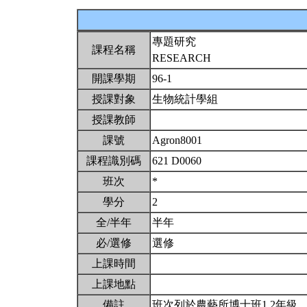
專題研究
課程名稱
RESEARCH
開課學期
96-1
授課對象
生物統計學組
授課教師
課號
Agron8001
課程識別碼
621 D0060
班次
*
學分
2
全/半年
半年
必/選修
選修
上課時間
上課地點
備註
班次列於農藝所博士班1,2年級