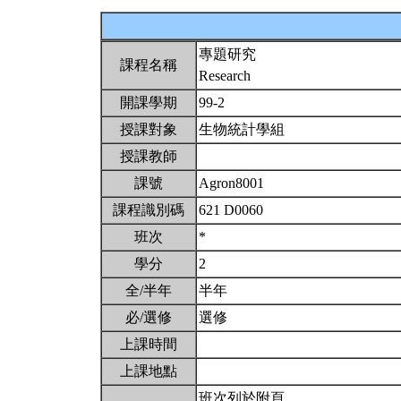
專題研究
課程名稱
Research
開課學期
99-2
授課對象
生物統計學組
授課教師
課號
Agron8001
課程識別碼
621 D0060
班次
*
學分
2
全/半年
半年
必/選修
選修
上課時間
上課地點
班次列於附頁