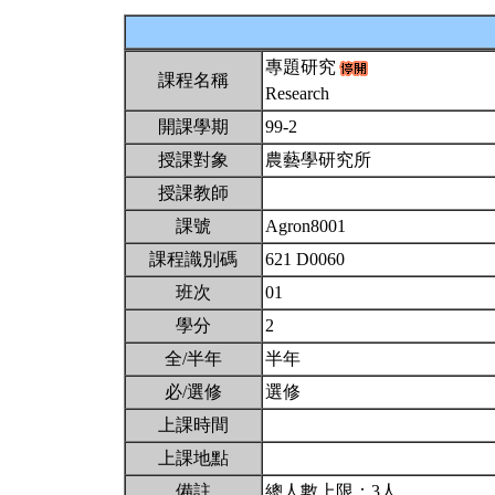
專題研究
課程名稱
Research
開課學期
99-2
授課對象
農藝學研究所
授課教師
課號
Agron8001
課程識別碼
621 D0060
班次
01
學分
2
全/半年
半年
必/選修
選修
上課時間
上課地點
備註
總人數上限：3人