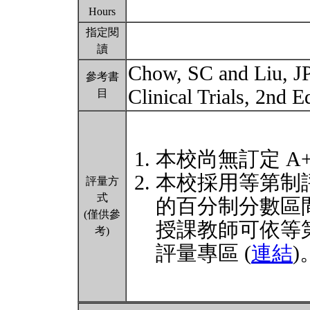
Hours
指定閱
讀
Chow, SC and Liu, JP
參考書
Clinical Trials, 2nd 
目
本校尚無訂定 A
本校採用等第制
評量方
式
的百分制分數區
(僅供參
授課教師可依等
考)
評量專區 (
連結
)