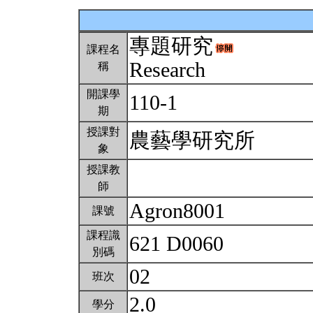
專題研究
課程名
Research
稱
開課學
110-1
期
授課對
農藝學研究所
象
授課教
師
Agron8001
課號
課程識
621 D0060
別碼
02
班次
2.0
學分