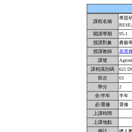
專題
課程名稱
RES
開課學期
95-1
授課對象
農藝
授課教師
高景
課號
Agron
課程識別碼
621 D
班次
03
學分
2
全/半年
半年
必/選修
選修
上課時間
上課地點
備註
總人