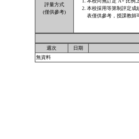
本校尚無訂定 A+ 比例
評量方式
本校採用等第制評定成
(僅供參考)
表僅供參考，授課教師
週次
日期
無資料