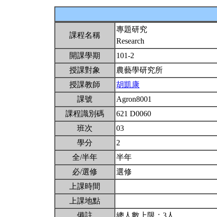
專題研究
課程名稱
Research
開課學期
101-2
授課對象
農藝學研究所
授課教師
胡凱康
課號
Agron8001
課程識別碼
621 D0060
班次
03
學分
2
全/半年
半年
必/選修
選修
上課時間
上課地點
備註
總人數上限：3人