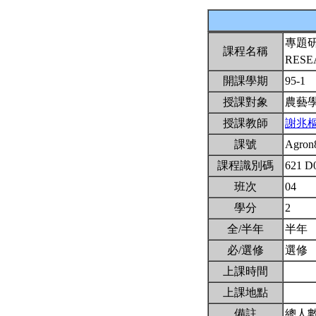
專題
課程名稱
RES
開課學期
95-1
授課對象
農藝
授課教師
謝兆
課號
Agron
課程識別碼
621 D
班次
04
學分
2
全/半年
半年
必/選修
選修
上課時間
上課地點
備註
總人