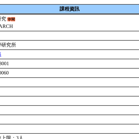
課程資訊
研究
EARCH
學研究所
樞
8001
0060
數上限：3人