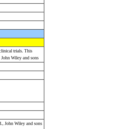
inical trials. This
., John Wiley and sons
d., John Wiley and sons