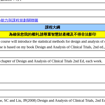
心能力與課程規劃關聯圖
課程大綱
為確保您我的權利,請尊重智慧財產權及不得非法影印
 course will introduce the statistical methods for design and analysis of cl
se is based on my book Design and Analysis of Clinical Trials, 2nd ed
chapter of Design and Analysis of Clinical Trials 2nd Ed, each week.
, SC and Liu, JP(2008) Design and Analysis of Clinical Trials, 2nd E