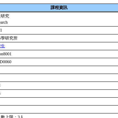
課程資訊
題研究
earch
-1
藝學研究所
虎生
on8001
 D0060
年
修
人數上限：3人