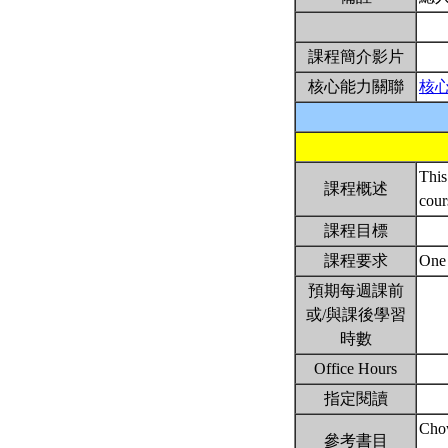
課程簡介影片
核心能力關聯
核
This
課程概述
cour
課程目標
課程要求
One 
預期每週課前
或/與課後學習
時數
Office Hours
指定閱讀
Chow
參考書目