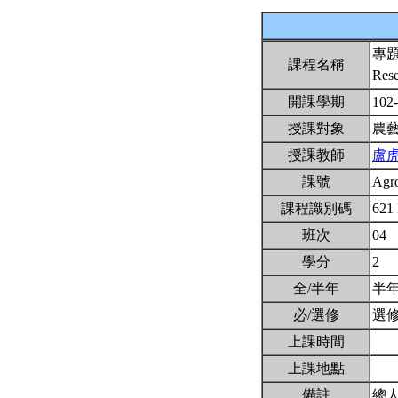
專
課程名稱
Res
開課學期
102
授課對象
農
授課教師
盧
課號
Agr
課程識別碼
621
班次
04
學分
2
全/半年
半
必/選修
選
上課時間
上課地點
備註
總