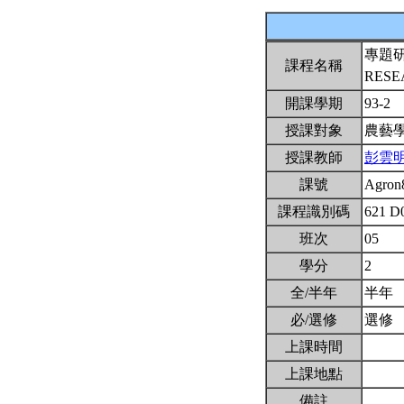
專題
課程名稱
RES
開課學期
93-2
授課對象
農藝
授課教師
彭雲
課號
Agron
課程識別碼
621 D
班次
05
學分
2
全/半年
半年
必/選修
選修
上課時間
上課地點
備註