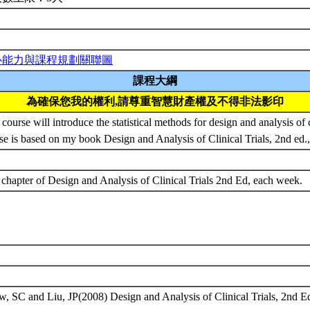
心能力與課程規劃關聯圖
課程大綱
為確保您我的權利,請尊重智慧財產權及不得非法影印
 course will introduce the statistical methods for design and analysis of cl
se is based on my book Design and Analysis of Clinical Trials, 2nd ed
chapter of Design and Analysis of Clinical Trials 2nd Ed, each week.
, SC and Liu, JP(2008) Design and Analysis of Clinical Trials, 2nd E