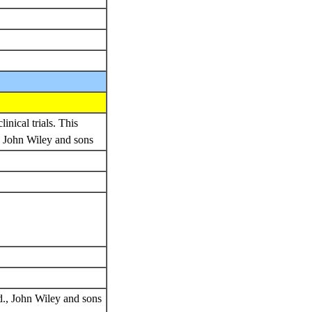
inical trials. This
., John Wiley and sons
d., John Wiley and sons