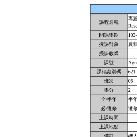
專
課程名稱
Res
開課學期
103
授課對象
農
授課教師
課號
Agr
課程識別碼
621
班次
05
學分
2
全/半年
半
必/選修
選
上課時間
上課地點
備註
總