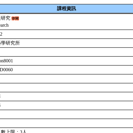
課程資訊
題研究
earch
-2
藝學研究所
on8001
 D0060
年
修
人數上限：3人