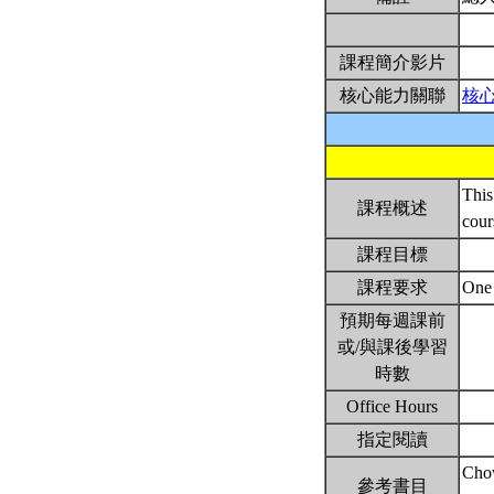
課程簡介影片
核心能力關聯
核
This
課程概述
cour
課程目標
課程要求
One 
預期每週課前
或/與課後學習
時數
Office Hours
指定閱讀
Chow
參考書目