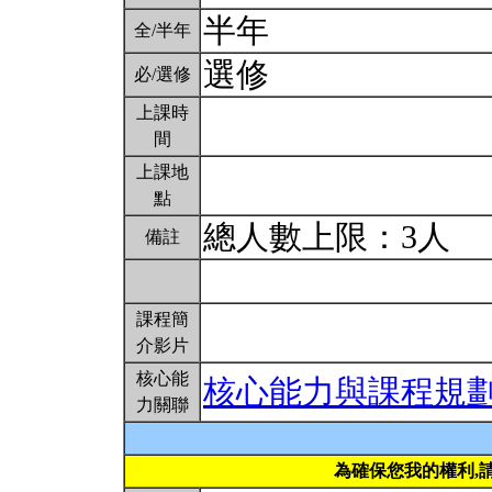
半年
全/半年
選修
必/選修
上課時
間
上課地
點
總人數上限：3人
備註
課程簡
介影片
核心能
核心能力與課程規
力關聯
為確保您我的權利,