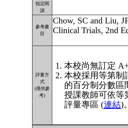
指定閱
讀
Chow, SC and Liu, JP
參考書
Clinical Trials, 2nd 
目
本校尚無訂定 A
本校採用等第制
評量方
式
的百分制分數區
(僅供參
授課教師可依等
考)
評量專區 (
連結
)