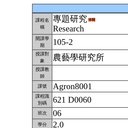
專題研究
課程名
Research
稱
開課學
105-2
期
授課對
農藝學研究所
象
授課教
師
Agron8001
課號
課程識
621 D0060
別碼
06
班次
2.0
學分