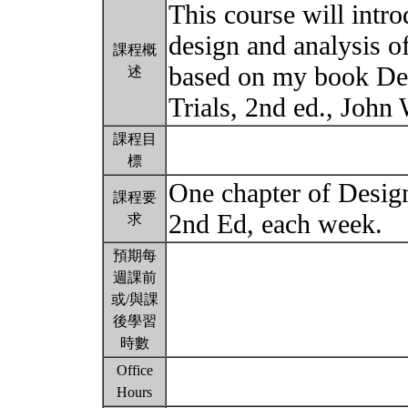
This course will intro
design and analysis of 
課程概
based on my book Des
述
Trials, 2nd ed., John
課程目
標
One chapter of Design
課程要
2nd Ed, each week.
求
預期每
週課前
或/與課
後學習
時數
Office
Hours