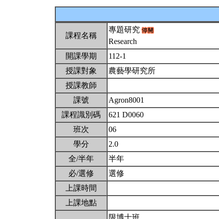
專題研究
課程名稱
Research
開課學期
112-1
授課對象
農藝學研究所
授課教師
課號
Agron8001
課程識別碼
621 D0060
班次
06
學分
2.0
全/半年
半年
必/選修
選修
上課時間
上課地點
限博士班