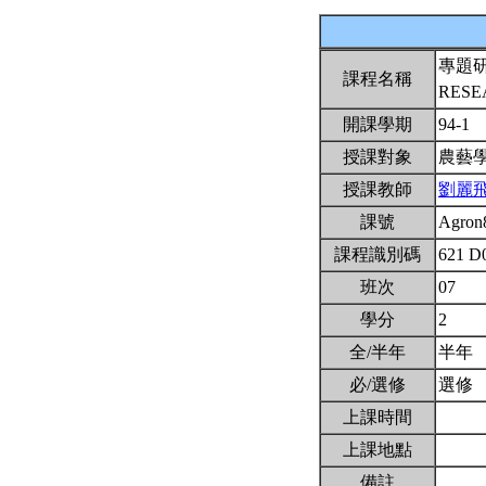
專題
課程名稱
RES
開課學期
94-1
授課對象
農藝
授課教師
劉麗
課號
Agron
課程識別碼
621 D
班次
07
學分
2
全/半年
半年
必/選修
選修
上課時間
上課地點
備註