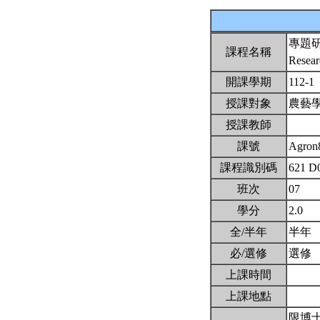
專題
課程名稱
Resea
開課學期
112-1
授課對象
農藝
授課教師
課號
Agron
課程識別碼
621 D
班次
07
學分
2.0
全/半年
半年
必/選修
選修
上課時間
上課地點
限博