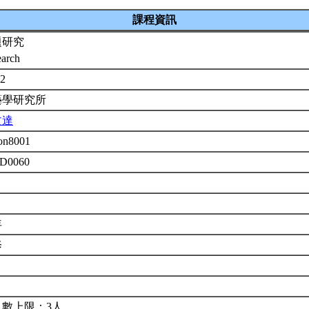
課程資訊
題研究
earch
-2
藝學研究所
文達
on8001
 D0060
年
修
人數上限：3人