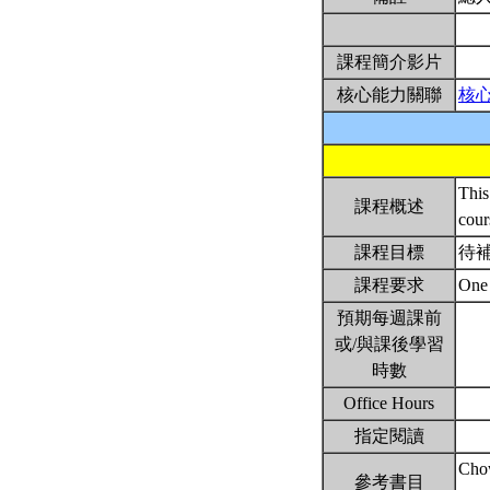
課程簡介影片
核心能力關聯
核
This
課程概述
cour
課程目標
待
課程要求
One 
預期每週課前
或/與課後學習
時數
Office Hours
指定閱讀
Chow
參考書目