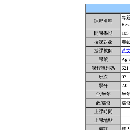
專
課程名稱
Res
開課學期
105
授課對象
農
授課教師
黃
課號
Agr
課程識別碼
621
班次
07
學分
2.0
全/半年
半
必/選修
選
上課時間
上課地點
備註
總