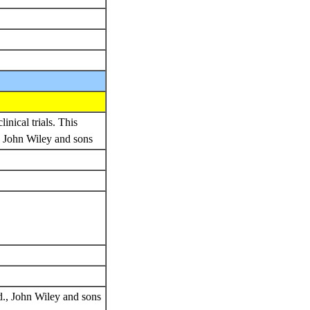
inical trials. This
., John Wiley and sons
d., John Wiley and sons