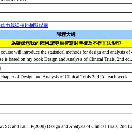
心能力與課程規劃關聯圖
課程大綱
為確保您我的權利,請尊重智慧財產權及不得非法影印
 course will introduce the statistical methods for design and analysis of cl
se is based on my book Design and Analysis of Clinical Trials, 2nd ed
補
chapter of Design and Analysis of Clinical Trials 2nd Ed, each week.
, SC and Liu, JP(2008) Design and Analysis of Clinical Trials, 2nd E