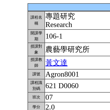
專題研究
課程名
Research
稱
開課學
106-1
期
授課對
農藝學研究所
象
授課教
黃文達
師
Agron8001
課號
課程識
621 D0060
別碼
07
班次
2.0
學分