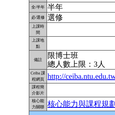
半年
全/半年
選修
必/選修
上課時
間
上課地
點
限博士班
備註
總人數上限：3人
Ceiba 課
http://ceiba.ntu.edu
程網頁
課程簡
介影片
核心能
核心能力與課程規
力關聯