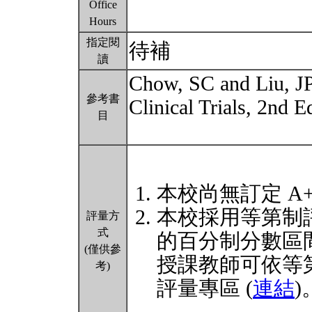
Office
Hours
指定閱
待補
讀
Chow, SC and Liu, JP
參考書
Clinical Trials, 2nd 
目
本校尚無訂定 A
本校採用等第制
評量方
式
的百分制分數區
(僅供參
授課教師可依等
考)
評量專區 (
連結
)