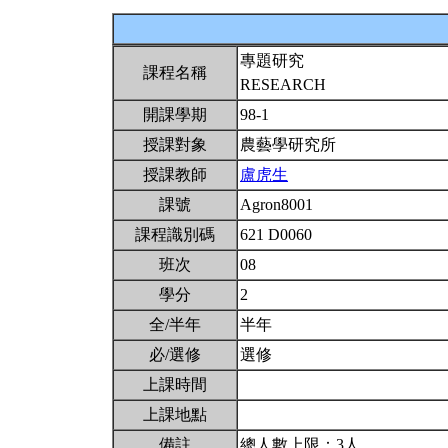
專題研究
課程名稱
RESEARCH
開課學期
98-1
授課對象
農藝學研究所
授課教師
盧虎生
課號
Agron8001
課程識別碼
621 D0060
班次
08
學分
2
全/半年
半年
必/選修
選修
上課時間
上課地點
備註
總人數上限：3人