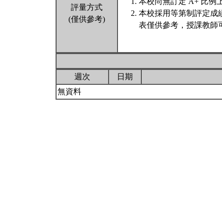
本校尚無訂定 A+ 比例
評量方式
本校採用等第制評定成
(僅供參考)
表僅供參考，授課教師
週次
日期
無資料