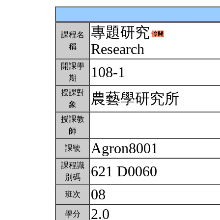
專題研究
課程名
Research
稱
開課學
108-1
期
授課對
農藝學研究所
象
授課教
師
Agron8001
課號
課程識
621 D0060
別碼
08
班次
2.0
學分