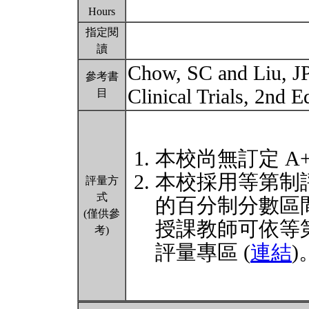
Hours
指定閱
讀
Chow, SC and Liu, JP
參考書
Clinical Trials, 2nd 
目
本校尚無訂定 A
本校採用等第制
評量方
式
的百分制分數區
(僅供參
授課教師可依等
考)
評量專區 (
連結
)