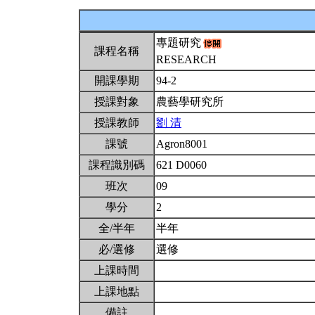
專題研究
課程名稱
RESEARCH
開課學期
94-2
授課對象
農藝學研究所
授課教師
劉 清
課號
Agron8001
課程識別碼
621 D0060
班次
09
學分
2
全/半年
半年
必/選修
選修
上課時間
上課地點
備註