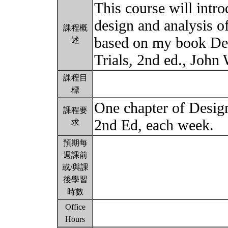
This course will intro
design and analysis of 
課程概
based on my book Des
述
Trials, 2nd ed., John
課程目
標
One chapter of Design
課程要
2nd Ed, each week.
求
預期每
週課前
或/與課
後學習
時數
Office
Hours