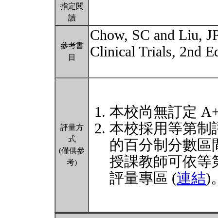
指定閱
讀
Chow, SC and Liu, JP
參考書
Clinical Trials, 2nd 
目
本校尚無訂定 A
本校採用等第制
評量方
式
的百分制分數區
(僅供參
授課教師可依等
考)
評量專區 (
連結
)