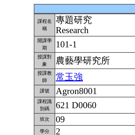
專題研究
課程名
Research
稱
開課學
101-1
期
授課對
農藝學研究所
象
授課教
常玉強
師
Agron8001
課號
課程識
621 D0060
別碼
09
班次
2
學分