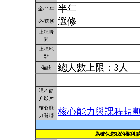
半年
全/半年
選修
必/選修
上課時
間
上課地
點
總人數上限：3人
備註
課程簡
介影片
核心能
核心能力與課程規
力關聯
為確保您我的權利,