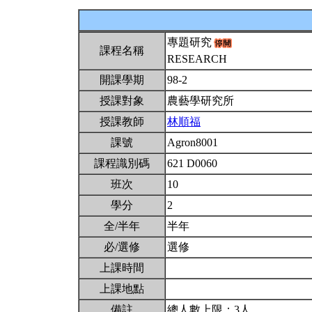
專題研究
課程名稱
RESEARCH
開課學期
98-2
授課對象
農藝學研究所
授課教師
林順福
課號
Agron8001
課程識別碼
621 D0060
班次
10
學分
2
全/半年
半年
必/選修
選修
上課時間
上課地點
備註
總人數上限：3人