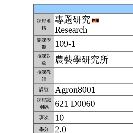
專題研究
課程名
Research
稱
開課學
109-1
期
授課對
農藝學研究所
象
授課教
師
Agron8001
課號
課程識
621 D0060
別碼
10
班次
2.0
學分