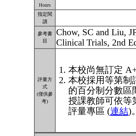
Hours
指定閱
讀
Chow, SC and Liu, JP
參考書
Clinical Trials, 2nd 
目
本校尚無訂定 A
本校採用等第制
評量方
式
的百分制分數區
(僅供參
授課教師可依等
考)
評量專區 (
連結
)