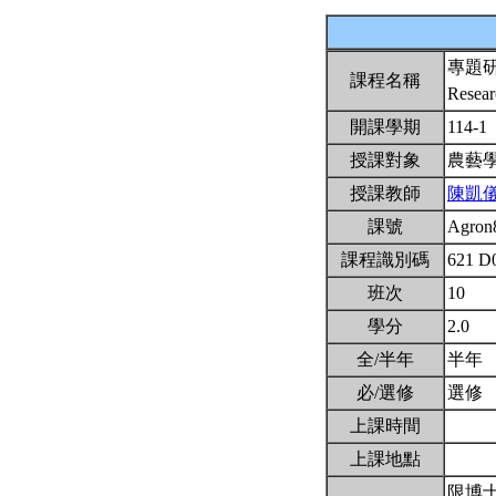
專題
課程名稱
Resea
開課學期
114-1
授課對象
農藝
授課教師
陳凱
課號
Agron
課程識別碼
621 D
班次
10
學分
2.0
全/半年
半年
必/選修
選修
上課時間
上課地點
限博