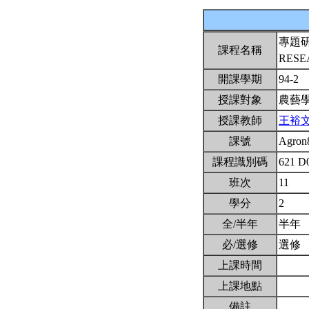
專題
課程名稱
RES
開課學期
94-2
授課對象
農藝
授課教師
王裕
課號
Agron
課程識別碼
621 D
班次
11
學分
2
全/半年
半年
必/選修
選修
上課時間
上課地點
備註