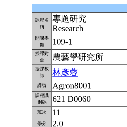
專題研究
課程名
Research
稱
開課學
109-1
期
授課對
農藝學研究所
象
授課教
林彥蓉
師
Agron8001
課號
課程識
621 D0060
別碼
11
班次
2.0
學分