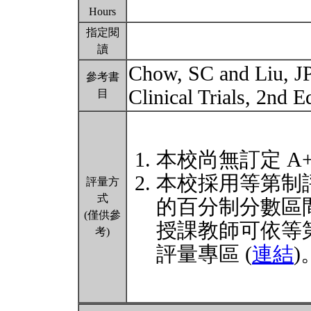
Hours
指定閱
讀
Chow, SC and Liu, JP
參考書
Clinical Trials, 2nd 
目
本校尚無訂定 A
本校採用等第制
評量方
式
的百分制分數區
(僅供參
授課教師可依等
考)
評量專區 (
連結
)