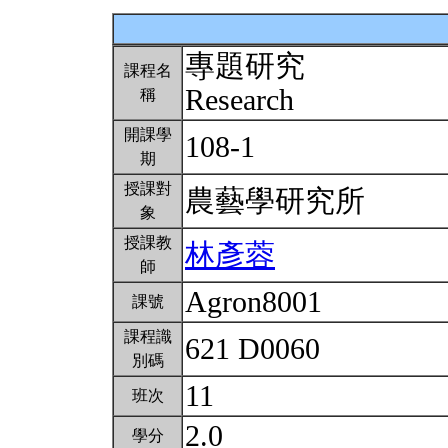
專題研究
課程名
Research
稱
開課學
108-1
期
授課對
農藝學研究所
象
授課教
林彥蓉
師
Agron8001
課號
課程識
621 D0060
別碼
11
班次
2.0
學分