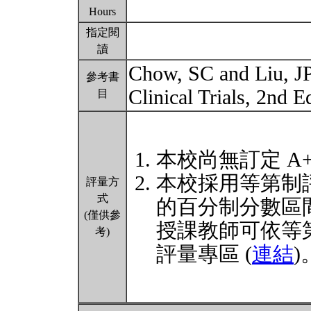
Hours
指定閱
讀
Chow, SC and Liu, JP
參考書
Clinical Trials, 2nd 
目
本校尚無訂定 A
本校採用等第制
評量方
式
的百分制分數區
(僅供參
授課教師可依等
考)
評量專區 (
連結
)