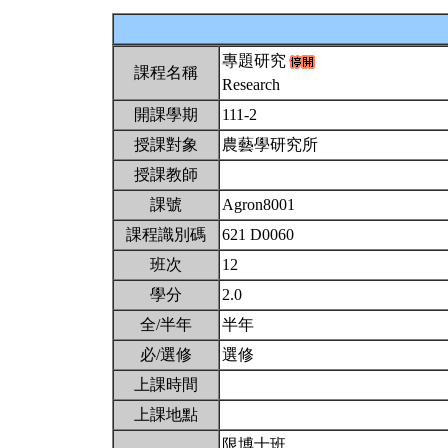
專題研究
課程名稱
Research
開課學期
111-2
授課對象
農藝學研究所
授課教師
課號
Agron8001
課程識別碼
621 D0060
班次
12
學分
2.0
全/半年
半年
必/選修
選修
上課時間
上課地點
限博士班