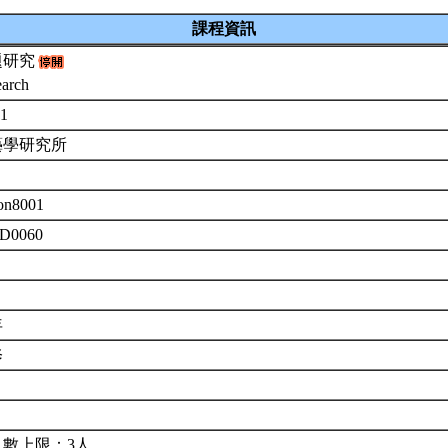
課程資訊
題研究
earch
-1
藝學研究所
on8001
 D0060
年
修
人數上限：3人