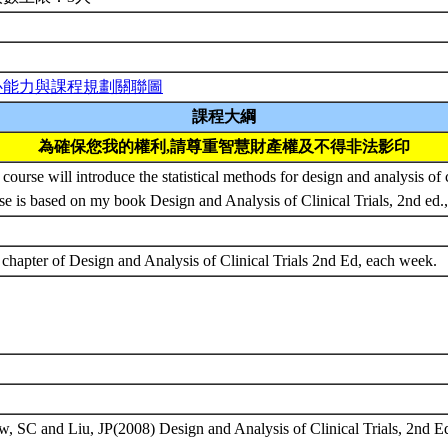
心能力與課程規劃關聯圖
課程大綱
為確保您我的權利,請尊重智慧財產權及不得非法影印
 course will introduce the statistical methods for design and analysis of cl
se is based on my book Design and Analysis of Clinical Trials, 2nd ed
chapter of Design and Analysis of Clinical Trials 2nd Ed, each week.
, SC and Liu, JP(2008) Design and Analysis of Clinical Trials, 2nd E