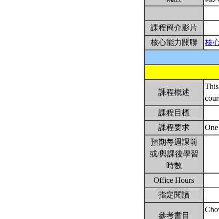
課程簡介影片
核心能力關聯
核
This
課程概述
cour
課程目標
課程要求
One 
預期每週課前
或/與課後學習
時數
Office Hours
指定閱讀
Chow
參考書目