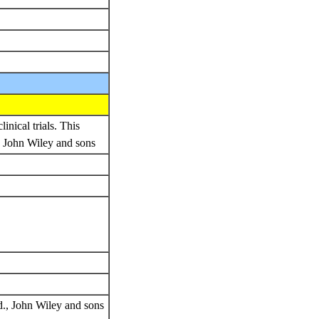
inical trials. This
., John Wiley and sons
d., John Wiley and sons