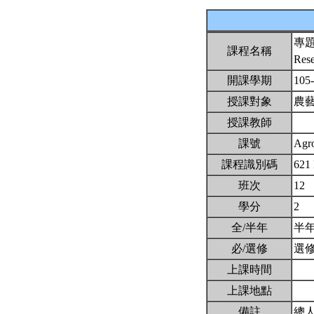
專
課程名稱
Res
開課學期
105
授課對象
農
授課教師
課號
Agr
課程識別碼
621
班次
12
學分
2
全/半年
半
必/選修
選
上課時間
上課地點
備註
總