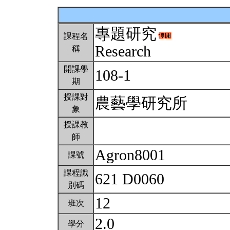
專題研究
課程名
Research
稱
開課學
108-1
期
授課對
農藝學研究所
象
授課教
師
Agron8001
課號
課程識
621 D0060
別碼
12
班次
2.0
學分