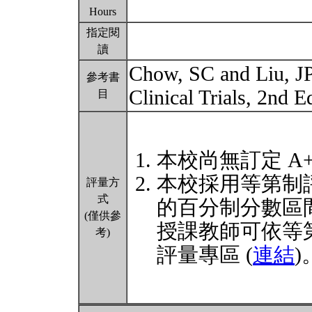
Hours
指定閱
讀
Chow, SC and Liu, JP
參考書
Clinical Trials, 2nd 
目
本校尚無訂定 A
本校採用等第制
評量方
式
的百分制分數區
(僅供參
授課教師可依等
考)
評量專區 (
連結
)