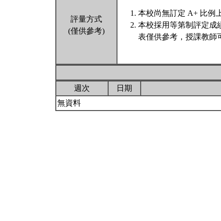
本校尚無訂定 A+ 比例
評量方式
本校採用等第制評定成
(僅供參考)
表僅供參考，授課教師
週次
日期
無資料