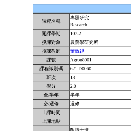
專題研究
課程名稱
Research
開課學期
107-2
授課對象
農藝學研究所
授課教師
董致韡
課號
Agron8001
課程識別碼
621 D0060
班次
13
學分
2.0
全/半年
半年
必/選修
選修
上課時間
上課地點
限博士班