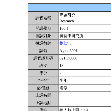
專題研究
課程名稱
Research
開課學期
100-1
授課對象
農藝學研究所
授課教師
劉仁沛
課號
Agron8001
課程識別碼
621 D0060
班次
13
學分
2
全/半年
半年
必/選修
選修
上課時間
上課地點
備註
總人數上限：3人