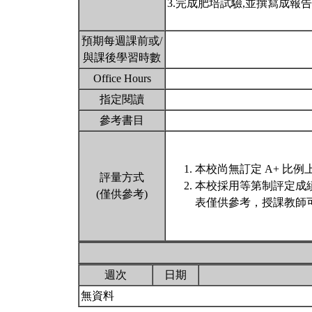
3.完成肥培試驗,並撰寫成報告
預期每週課前或/
與課後學習時數
Office Hours
指定閱讀
參考書目
本校尚無訂定 A+ 比例
評量方式
本校採用等第制評定成
(僅供參考)
表僅供參考，授課教師
週次
日期
無資料