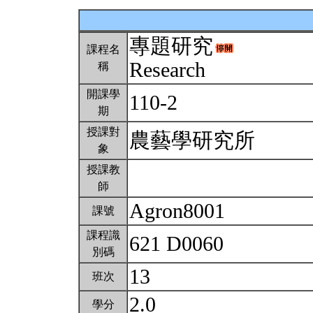
專題研究
課程名
Research
稱
開課學
110-2
期
授課對
農藝學研究所
象
授課教
師
Agron8001
課號
課程識
621 D0060
別碼
13
班次
2.0
學分