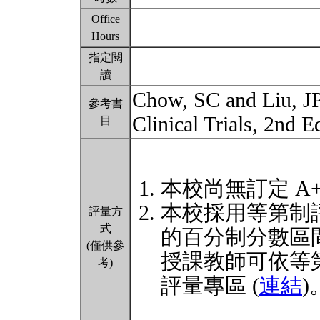
Office
Hours
指定閱
讀
Chow, SC and Liu, JP
參考書
Clinical Trials, 2nd 
目
本校尚無訂定 A
本校採用等第制
評量方
式
的百分制分數區
(僅供參
授課教師可依等
考)
評量專區 (
連結
)