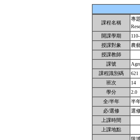
專
課程名稱
Res
開課學期
110
授課對象
農
授課教師
課號
Agr
課程識別碼
621
班次
14
學分
2.0
全/半年
半
必/選修
選
上課時間
上課地點
限