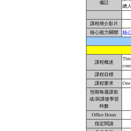
備註
總
課程簡介影片
核心能力關聯
核
This
課程概述
cour
課程目標
課程要求
One 
預期每週課前
或/與課後學習
時數
Office Hours
指定閱讀