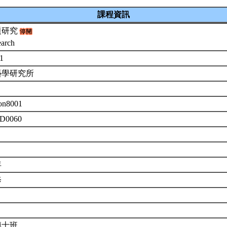
課程資訊
題研究
earch
-1
藝學研究所
on8001
 D0060
年
修
博士班