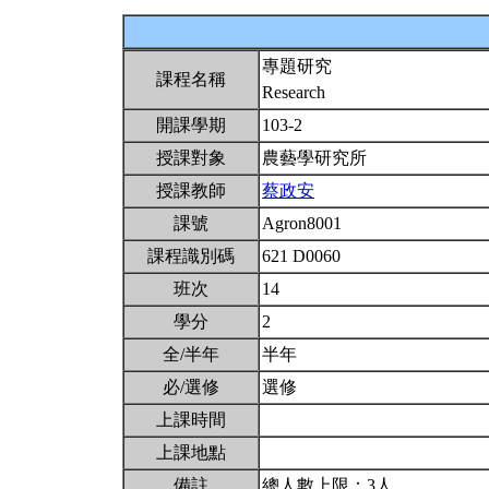
專題研究
課程名稱
Research
開課學期
103-2
授課對象
農藝學研究所
授課教師
蔡政安
課號
Agron8001
課程識別碼
621 D0060
班次
14
學分
2
全/半年
半年
必/選修
選修
上課時間
上課地點
備註
總人數上限：3人