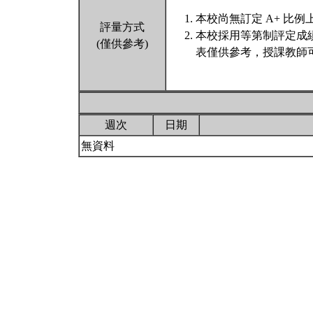
本校尚無訂定 A+ 比例
評量方式
本校採用等第制評定成
(僅供參考)
表僅供參考，授課教師
週次
日期
無資料