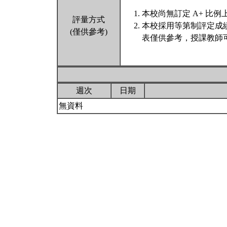
本校尚無訂定 A+ 比例
評量方式
本校採用等第制評定成
(僅供參考)
表僅供參考，授課教師
週次
日期
無資料