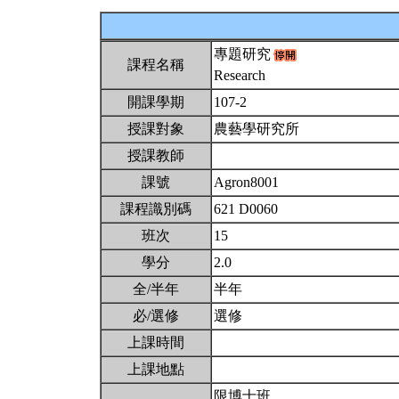
專題研究
課程名稱
Research
開課學期
107-2
授課對象
農藝學研究所
授課教師
課號
Agron8001
課程識別碼
621 D0060
班次
15
學分
2.0
全/半年
半年
必/選修
選修
上課時間
上課地點
限博士班