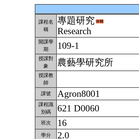
專題研究
課程名
Research
稱
開課學
109-1
期
授課對
農藝學研究所
象
授課教
師
Agron8001
課號
課程識
621 D0060
別碼
16
班次
2.0
學分