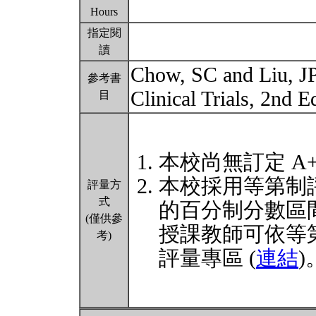
Hours
指定閱
讀
Chow, SC and Liu, JP
參考書
Clinical Trials, 2nd 
目
本校尚無訂定 A
本校採用等第制
評量方
式
的百分制分數區
(僅供參
授課教師可依等
考)
評量專區 (
連結
)