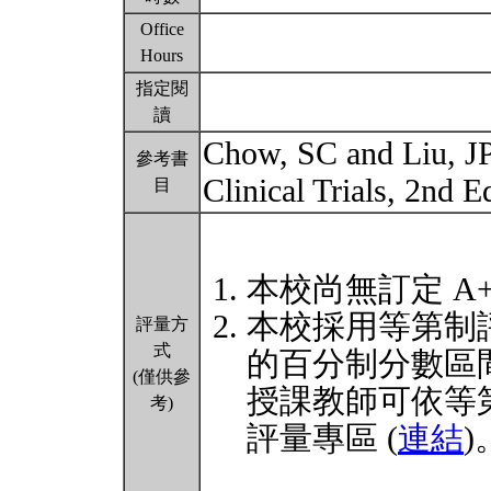
Office
Hours
指定閱
讀
Chow, SC and Liu, JP
參考書
Clinical Trials, 2nd 
目
本校尚無訂定 A
本校採用等第制
評量方
式
的百分制分數區
(僅供參
授課教師可依等
考)
評量專區 (
連結
)