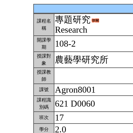
專題研究
課程名
Research
稱
開課學
108-2
期
授課對
農藝學研究所
象
授課教
師
Agron8001
課號
課程識
621 D0060
別碼
17
班次
2.0
學分