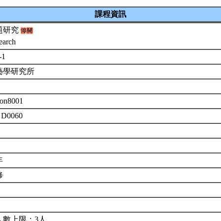
課程資訊
題研究
earch
-1
藝學研究所
on8001
 D0060
年
修
人數上限：3人