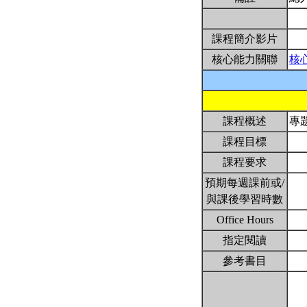
課程簡介影片
核心能力關聯
核
課程概述
專
課程目標
課程要求
預期每週課前或/
與課後學習時數
Office Hours
指定閱讀
參考書目