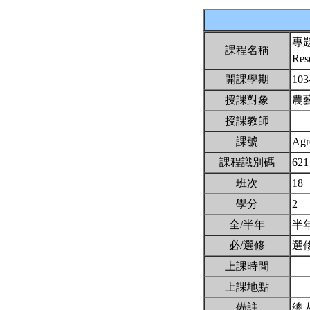
專
課程名稱
Res
開課學期
103
授課對象
農
授課教師
課號
Agr
課程識別碼
621
班次
18
學分
2
全/半年
半
必/選修
選
上課時間
上課地點
備註
總