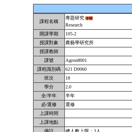
專題研究
課程名稱
Research
開課學期
105-2
授課對象
農藝學研究所
授課教師
課號
Agron8001
課程識別碼
621 D0060
班次
18
學分
2.0
全/半年
半年
必/選修
選修
上課時間
上課地點
備註
總人數上限：3人