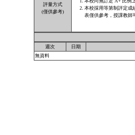
本校尚無訂定 A+ 比例
評量方式
本校採用等第制評定成
(僅供參考)
表僅供參考，授課教師
週次
日期
無資料