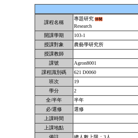
專題研究
課程名稱
Research
開課學期
103-1
授課對象
農藝學研究所
授課教師
課號
Agron8001
課程識別碼
621 D0060
班次
19
學分
2
全/半年
半年
必/選修
選修
上課時間
上課地點
備註
總人數上限：3人