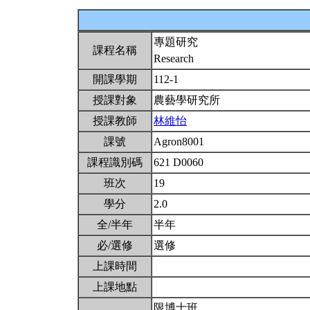
專題研究
課程名稱
Research
開課學期
112-1
授課對象
農藝學研究所
授課教師
林維怡
課號
Agron8001
課程識別碼
621 D0060
班次
19
學分
2.0
全/半年
半年
必/選修
選修
上課時間
上課地點
限博士班