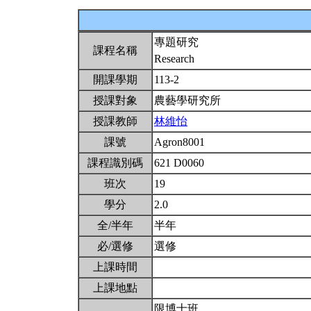
專題研究
課程名稱
Research
開課學期
113-2
授課對象
農藝學研究所
授課教師
林維怡
課號
Agron8001
課程識別碼
621 D0060
班次
19
學分
2.0
全/半年
半年
必/選修
選修
上課時間
上課地點
限博士班