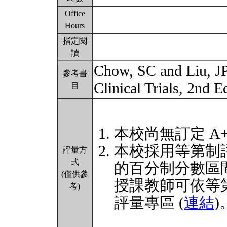
Office
Hours
指定閱
讀
Chow, SC and Liu, JP
參考書
Clinical Trials, 2nd 
目
本校尚無訂定 A
本校採用等第制
評量方
式
的百分制分數區
(僅供參
授課教師可依等
考)
評量專區 (
連結
)