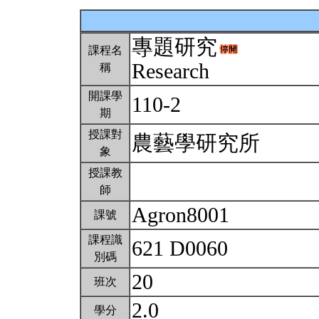
專題研究
課程名
Research
稱
開課學
110-2
期
授課對
農藝學研究所
象
授課教
師
Agron8001
課號
課程識
621 D0060
別碼
20
班次
2.0
學分