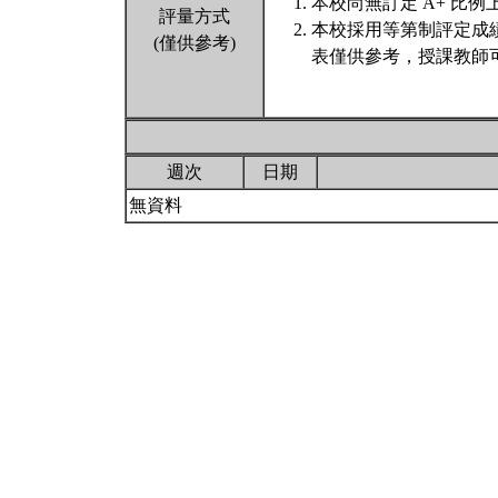
本校尚無訂定 A+ 比例
評量方式
本校採用等第制評定成
(僅供參考)
表僅供參考，授課教師
週次
日期
無資料