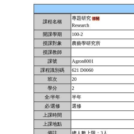
專題研究
課程名稱
Research
開課學期
100-2
授課對象
農藝學研究所
授課教師
課號
Agron8001
課程識別碼
621 D0060
班次
20
學分
2
全/半年
半年
必/選修
選修
上課時間
上課地點
備註
總人數上限：3人