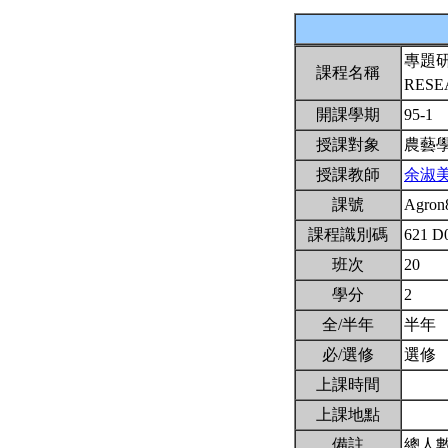
專題
課程名稱
RES
開課學期
95-1
授課對象
農藝
授課教師
余淑
課號
Agron
課程識別碼
621 D
班次
20
學分
2
全/半年
半年
必/選修
選修
上課時間
上課地點
備註
總人